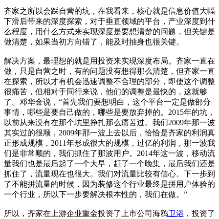
齐家之所以会踩自营的坑，在我看来，核心就是信息价值大幅
下滑后带来的深度探索，对于垂直领域的平台，产业深度到什
么程度，用什么方式来实现深度是要想清楚的问题，但关键是
做清楚，如果当初方向错了，能及时抽身也很关键。
解决方案，最理想的就是用投资来实现深度布局。齐家一直在
做，只是自营之时，有的问题没有想得那么清楚，但齐家一直
在探索，所以才有机会迅速调整不合理的部分，即使这个调整
很痛苦，但相对于同行来说，他们的调整是最快的，这就够
了。邓华金说，“首先我们要想明白，这个平台一定是做部分
事情，哪些是要自己做的，哪些是要放弃掉的。2015年的坑，
以前从来没有在那个坑里挣扎那么痛苦过。我们2009年那一波
其实过的很顺，2009年那一波上去以后，恰恰是齐家的利润真
正形成规模，2011年形成很大的规模，过亿的利润，那一波我
们是非常顺的，我们抓住了那波用户。2014年这一波，移动流
量我们也是最后起了一个大早，赶了一个晚集，最后我们还是
抓住了，流量现在也很大。我们对流量比较有信心。下一步到
了不能拼流量的时候，因为装修这个行业最终是拼用户体验的
一个行业，所以下一步要解决根本性的，我们在做。”
所以，齐家在上游企业重金投资了上市公司海鸥
卫浴
，投资了