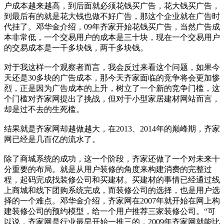
户成本越来越高，到后面就必须花钱买广告，花大钱买广告，
到最后有的就是花大钱也做不好广告，那这个企业就在广告时
代挂了。邓华金介绍，09年齐家开始花钱买广告，当然广告成
本非常低，一个交易用户的成本是三十块，现在一个交易用户
的交易成本是一千多块钱，两千多块钱。
对于我这样一个观察者而言，我会反过来看这个问题，如果今
天还是30多块的广告成本，那今天齐家面临的竞争将会更加惨
烈，正是因为广告成本的上升，树立了一个新的竞争门槛，这
个门槛对齐家网提出了挑战，但对于小型家居建材网站而言，
却是过不去的生死槛。
结果就是齐家网却越做越大，在2013、2014年的巅峰期，齐家
网已经是几百亿的流水了。
除了商城系统的成功，这一个阶段，齐家还做了一个对未来十
分重要的布局。就是从用户装修的角度来构建消费的完整过
程，起码完成找装修公司和买建材。买建材的事情已经通过线
上商城和线下团购系统完成，而装修公司的选择，也是用户选
择的一个难点。邓华金介绍，齐家网在2007年就开始在网上构
建装修公司的预约模型，给一个用户推荐三家装修公司。“可
以说，齐家网是行业最早开始一推三的，2009年齐家网就能比