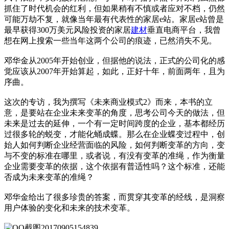
抓住了时代机会的红利，但如果稍有不慎或者应对不档，仍然
可能万劫不复，就像当年最有代表性的家居e站。家居e站曾是
最早获得300万美元风险投资的家居
建材
垂直电商平台，我曾
想在网上搜索一些当年这两个公司的痕迹，已然消失不见。
邓华金从2005年开始创业，但据他的说法，正式的公司化的感
觉应该从2007年开始算起，如此，正好十年，前面两年，且为
序曲。
这次的专访，我为撰写《未来商业模式2》而来，本书的立
意，是要站在企业未来变革的角度，思考公司今天的做法，但
未来是过去的延伸，一个有一定时间跨度的企业，基本都经历
过很多轮的蜕变，才能化蛹成蝶。那么在企业蝶变过程中，创
始人如何判断企业经营面临的风险，如何判断变革的方向，变
与不变的标准在哪里，或者说，有没有变革的准绳，作为衡量
企业需要变革的依据，这个依据有普适性吗？这个标准，还能
否成为未来变革的准绳？
邓华金给出了很多珍贵的答案，而贯穿其变革的经线，是洞察
用户体验的变化和未来的技术变革。