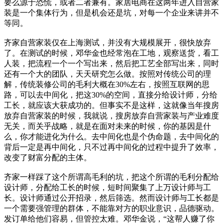
要么源于恐慌，或者二者兼有。家居电商在这两年进入自营家
装是一个集体行为，但是机会还是坑，对每一个企业来讲并不
等同。
齐家自营家装仅在上海测试，并没有大规模展开，很快放弃
了。在测试的时候，邓华金也经常泡在工地，观察送货，看工
人装，把流程一个一个写出来，然后把工艺全部写出来，同时
还有一个大的团队，天天研究怎么做。按照对传统公司的理
解，传统装修公司的毛利大概在30%左右，按照互联网的思
路，可以去中间化，把这30%的空间，直接分给设计师，分给
工长，就应该大获成功的。但事实不是这样，这就像当年搜房
放弃自营家装的时候，我就说，搜房放弃自营家装与产业难度
无关，而关乎战略，就是在面对未来的时候，你的基因是什
么，你才能进化为什么。去中间化也是个伪命题，去中间化的
背后一定是再中间化，只不过再中间化的过程中提升了效率，
改变了财富分配的主体。
齐家一样踩了这个所谓高毛利的坑，把这个所谓的毛利分配给
设计师，分配给工长的时候，短时间聚集了上万设计师与工
长。设计师通过公开招录，然后筛选。然而设计师与工长都是
一个需要强管理的群体，不能靠对方的职业意识，品德驱动。
发订单给他们容易，但管控太难。邓华金说，“这帮人赚了你