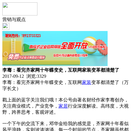
营销与观点
李骞：看完齐家网十年蝶变史，互联网家装变革都清楚了
2017-09-12 浏览:
3329
李骞：看完齐家网十年蝶变史，互联网
家装
变革都清楚了（万
字长文）
戳上面的蓝字关注我们哦！本公号由著名财经作家李骞创办，
关注商业模式，产业竞争，
家居
行业深度解读。高纬度，大视
野，跨界思考，客观评述。
一个下午的交流下来，邓华金给我的感觉是，齐家网十年看似
风平浪静，实则波涛汹涌。每一个时间的节点，齐家网虽然都