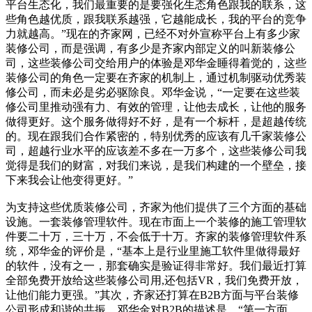
平台生态化，我们最重要的是要强化生态角色跟我的联系，这
些角色越优质，跟我联系越强，它越能成长，我的平台的竞争
力就越高。”现在的齐家网，已经不对外宣称平台上有多少家
装修公司，而是强调，有多少是齐家内部定义的叫新装修公
司，这些装修公司交给用户的体验是邓华金睡得着觉的，这些
装修公司的角色一定要在齐家的机制上，通过机制驱动优秀装
修公司，而未必是劣必驱除良。邓华金说，“一定要在这些装
修公司里推动强有力、有效的管理，让他去成长，让他的服务
做得更好。这个服务做得好不好，是有一个标杆，是超越传统
的。现在跟我们合作紧密的，特别优秀的应该有几千家装修公
司，超越行业水平的应该差不多在一万多个，这些装修公司我
觉得是我们的财富，对我们来说，是我们构建的一个壁垒，接
下来我会让他变得更好。”
为支持这些优质装修公司，齐家为他们提供了三个方面的基础
设施。一套装修管理软件。现在市面上一个装修的施工管理软
件要二十万，三十万，不会低于十万。齐家的装修管理软件系
统，邓华金的评价是，“基本上是行业里施工软件里做得最好
的软件，没有之一，那套确实是验证得非常好。我们最近打算
全部免费开放给这些装修公司用,还包括VR，我们免费开放，
让他们能力更强。”其次，齐家还打算在B2B方面与平台装修
公司形成和谐的共振。邓华金对B2B的描述是，“第一方面，