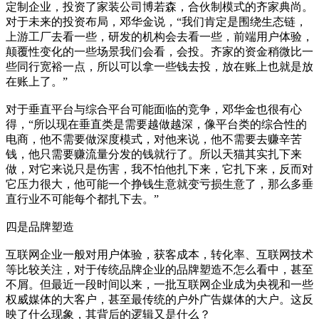
定制企业，投资了家装公司博若森，合伙制模式的齐家典尚。
对于未来的投资布局，邓华金说，“我们肯定是围绕生态链，
上游工厂去看一些，研发的机构会去看一些，前端用户体验，
颠覆性变化的一些场景我们会看，会投。齐家的资金稍微比一
些同行宽裕一点，所以可以拿一些钱去投，放在账上也就是放
在账上了。”
对于垂直平台与综合平台可能面临的竞争，邓华金也很有心
得，“所以现在垂直类是需要越做越深，像平台类的综合性的
电商，他不需要做深度模式，对他来说，他不需要去赚辛苦
钱，他只需要赚流量分发的钱就行了。所以天猫其实扎下来
做，对它来说只是伤害，我不怕他扎下来，它扎下来，反而对
它压力很大，他可能一个挣钱生意就变亏损生意了，那么多垂
直行业不可能每个都扎下去。”
四是品牌塑造
互联网企业一般对用户体验，获客成本，转化率、互联网技术
等比较关注，对于传统品牌企业的品牌塑造不怎么看中，甚至
不屑。但最近一段时间以来，一批互联网企业成为央视和一些
权威媒体的大客户，甚至最传统的户外广告媒体的大户。这反
映了什么现象，其背后的逻辑又是什么？