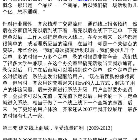
概念，那只是一个品牌，一个商品。所以我们搞一场活动做几
个亿，想不通啊。”
针对行业属性，齐家梳理了交易流程，通过线上报名预约，然
后在齐家预约完以后到线下看，看完以后在线下下定单，下完
定单以后，工作人员把定单录入线上。在今天看来，这些都是
很简单的，或者理所应当的流程，在当时，却是一个关键点的
突破。邓华金说，“我们每次搞完活动以后，我们要录几千个
定单，多的时候一万多个定单，录的时候是非常辛苦，我们找
了很多大学生兼职，在这个办公室里搞完活动当天就录通宵。
录完以后，用户在后台就可以看得到这个定单，这个定单是什
么时候送货，系统会发出提醒给用户。”现在看团购好像很简
单，但当时，齐家用这套看起来很low的人工方式，解决了用
户的体验问题。后来齐家进行系统升级，用户全部要办会员
卡，会员卡可以先充值，充完值下定以后，用卡刷一下，定单
就进入系统。相当于做了一个线上线下一个全新的东西。后
来，为了更好的用户体验，齐家还从2007年就开设展厅，最多
的时候有七八十家。
第三变 建立线上商城，享受流量红利（2009-2013）