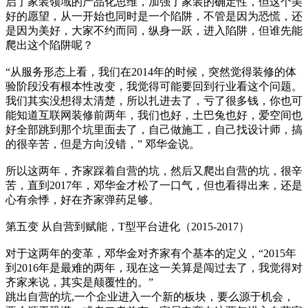
启了家装领域的产品化思维，加强了家装的确定性，但这个美
好的愿望，从一开始也同时是一个陷阱，不管是因为恐慌，还
是因为美好，大家不约而同，纵身一跃，进入陷阱，但谁先能
爬出这个陷阱呢？
“从服务形态上看，我们在2014年的时候，突然觉得装修的体
验阶段没有根本性改变，我觉得可能要回到行业看这个问题。
我们其实没想得太清楚，所以扎进去了，亏了很多钱，你也可
能知道互联网装修前两年，我们也好，土巴兔也好，爱空间也
好全部跳到那个坑里面去了，自己做施工，自己找设计师，搞
的很辛苦，但是方向没错，” 邓华金说。
所以这两年，齐家踩着自营的坑，然后又爬出自营的坑，很辛
苦，直到2017年，邓华金才松了一口气，但也看得出来，还是
心有余悸，好在齐家弹药足够。
第五变 从自营到赋能，T型平台进化（2015-2017）
对于这两年的变革，邓华金对齐家有个基本的定义，“2015年
到2016年是最难的两年，现在这一关算是闯过去了，我觉得对
齐家来说，其实是颠覆性的。”
跳出自营的坑,一个企业进入一个新的板块，要么源于机会，