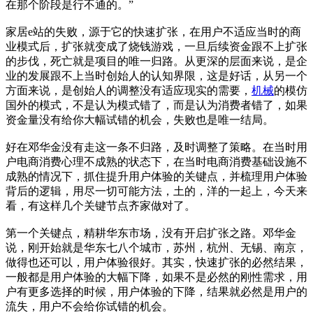
在那个阶段是行不通的。”
家居e站的失败，源于它的快速扩张，在用户不适应当时的商
业模式后，扩张就变成了烧钱游戏，一旦后续资金跟不上扩张
的步伐，死亡就是项目的唯一归路。从更深的层面来说，是企
业的发展跟不上当时创始人的认知界限，这是好话，从另一个
方面来说，是创始人的调整没有适应现实的需要，
机械
的模仿
国外的模式，不是认为模式错了，而是认为消费者错了，如果
资金量没有给你大幅试错的机会，失败也是唯一结局。
好在邓华金没有走这一条不归路，及时调整了策略。在当时用
户电商消费心理不成熟的状态下，在当时电商消费基础设施不
成熟的情况下，抓住提升用户体验的关键点，并梳理用户体验
背后的逻辑，用尽一切可能方法，土的，洋的一起上，今天来
看，有这样几个关键节点齐家做对了。
第一个关键点，精耕华东市场，没有开启扩张之路。邓华金
说，刚开始就是华东七八个城市，苏州，杭州、无锡、南京，
做得也还可以，用户体验很好。其实，快速扩张的必然结果，
一般都是用户体验的大幅下降，如果不是必然的刚性需求，用
户有更多选择的时候，用户体验的下降，结果就必然是用户的
流失，用户不会给你试错的机会。