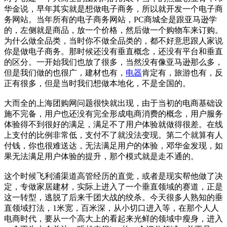
华金说，早年其实就是想做电子商务，所以就开发一个电子商
务网站。当年所有的电子商务网站，PC商城全是跟亚马逊学
的，左侧就是商品，放一个价格，然后做一个购物车来订购。
为什么做全品类，当时你不做全品类的，都不好意思跟人家说
你是做电子商务。那时候还没有垂直概念，还没有平台和垂直
的区分。一开始我们也放了很多，当然没有像亚马逊那么多，
但是我们做的也很广，建材也有，
电器
肯定有，旅游也有，反
正有很多，但是当时我们想做本地化，不是全国的。
大而全的上海团购网问题很快就出现，由于当初的电商基础设
施不完备，用户也还没有完全形成电商消费的概念，用户服务
体验得不到很好的满足，满足不了用户体验就做得很差。在线
上支付的比例非常低，支付不了就没法变现。第二个就算有人
付钱，你也很难送达，无法满足用户的体验，邓华金发现，如
果无法满足用户体验的提升，那个模式就是走不通的。
这个时候飞利浦渠道高管经历的直觉，或者是现实帮他做了决
定，专做家居建材，实际上进入了一个垂直领域的赛道，正是
这一转型，逃脱了后来千团大战的绞杀。今天很多人熟知的垂
直领域打法，1米宽，百米深，从小切口进入等，在那个人人
电商时代，要从一个高大上的看起来光鲜的领域中瘦身，进入