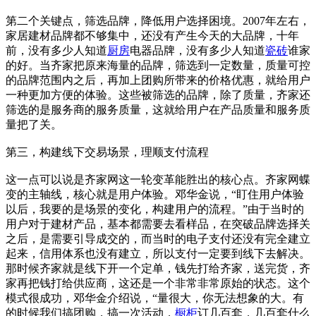
第二个关键点，筛选品牌，降低用户选择困境。2007年左右，
家居建材品牌都不够集中，还没有产生今天的大品牌，十年
前，没有多少人知道
厨房
电器品牌，没有多少人知道
瓷砖
谁家
的好。当齐家把原来海量的品牌，筛选到一定数量，质量可控
的品牌范围内之后，再加上团购所带来的价格优惠，就给用户
一种更加方便的体验。这些被筛选的品牌，除了质量，齐家还
筛选的是服务商的服务质量，这就给用户在产品质量和服务质
量把了关。
第三，构建线下交易场景，理顺支付流程
这一点可以说是齐家网这一轮变革能胜出的核心点。齐家网蝶
变的主轴线，核心就是用户体验。邓华金说，“盯住用户体验
以后，我要的是场景的变化，构建用户的流程。”由于当时的
用户对于建材产品，基本都需要去看样品，在突破品牌选择关
之后，是需要引导成交的，而当时的电子支付还没有完全建立
起来，信用体系也没有建立，所以支付一定要到线下去解决。
那时候齐家就是线下开一个定单，钱先打给齐家，送完货，齐
家再把钱打给供应商，这还是一个非常非常原始的状态。这个
模式很成功，邓华金介绍说，“量很大，你无法想象的大。有
的时候我们搞团购，搞一次活动，
橱柜
订几百套，几百套什么