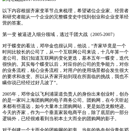
以下内容根据齐家变革节点来梳理，希望诸位企业家、经营者
和研究者能从一个企业的完整蝶变史中找到创业和企业变革经
营的答案。
第一变 被逼进入细分领域，逃过千团大战（2005-2007）
对于蝶变的看法，邓华金也很认同，他说，“齐家毕竟是一个
时间比较长的公司了，从一个互联网公司来说，十几年算一个
老公司。我们知道互联网的变化更迭，基本五年一蝶变，迭代
很快的。其实每个蝶变以后，对应你的公司的竞争能力，对你
的业务流程，核心业务流程，对用户的使用场景都会发生很大
的要求和改变。所以从齐家开始到现在所面临的挑战，我也不
瞒你说已经经过好几波了”。
2005年，邓华金以飞利浦渠道负责人的身份出来创业时，创办
的是一家叫上海团购网的电子商务公司。团购网，在今天听起
来都有些遥远，如今大量本土团购网站，更是如恐龙般绝迹。
今天的齐家，作为一个垂直家装电商平台，除了底层的一部分
逻辑外，已经很难看到当初本土大而全的团购网的影子。
对于创建一个大而全的团购网的初衷，当年的热血创业青年邓