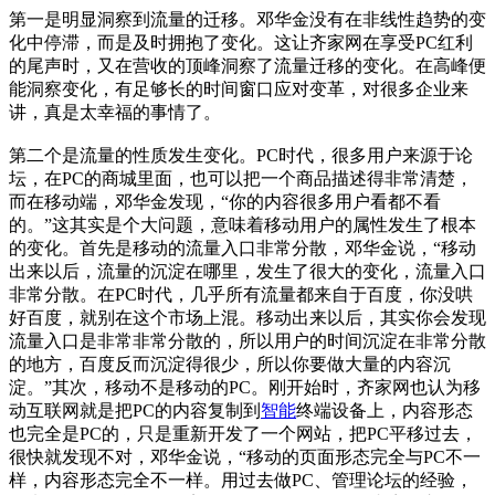
第一是明显洞察到流量的迁移。邓华金没有在非线性趋势的变
化中停滞，而是及时拥抱了变化。这让齐家网在享受PC红利
的尾声时，又在营收的顶峰洞察了流量迁移的变化。在高峰便
能洞察变化，有足够长的时间窗口应对变革，对很多企业来
讲，真是太幸福的事情了。
第二个是流量的性质发生变化。PC时代，很多用户来源于论
坛，在PC的商城里面，也可以把一个商品描述得非常清楚，
而在移动端，邓华金发现，“你的内容很多用户看都不看
的。”这其实是个大问题，意味着移动用户的属性发生了根本
的变化。首先是移动的流量入口非常分散，邓华金说，“移动
出来以后，流量的沉淀在哪里，发生了很大的变化，流量入口
非常分散。在PC时代，几乎所有流量都来自于百度，你没哄
好百度，就别在这个市场上混。移动出来以后，其实你会发现
流量入口是非常非常分散的，所以用户的时间沉淀在非常分散
的地方，百度反而沉淀得很少，所以你要做大量的内容沉
淀。”其次，移动不是移动的PC。刚开始时，齐家网也认为移
动互联网就是把PC的内容复制到
智能
终端设备上，内容形态
也完全是PC的，只是重新开发了一个网站，把PC平移过去，
很快就发现不对，邓华金说，“移动的页面形态完全与PC不一
样，内容形态完全不一样。用过去做PC、管理论坛的经验，