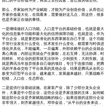
自己的平台价值冲突，再加上管控因素，曾让搜房很受伤。
那么，齐家如何为产业赋能，才能为产业创造价值，从而也让
齐家价值最大化，在我看来，需要做好这几点，而这些，很多
也是齐家正在做的事情。
一是继续做好入口功能。入口是平台的基础价值，也就是最大
化的信息集中功能和最大化的信用保障功能，也就是说，作为
平台企业，就是要把标准化的东西掌握在自己手里，这个功能
不管行业发生什么变化，技术发生什么变化，都需要与时俱进
强化并具化，不能偏离。一旦偏离，外部依赖平台的企业就会
离心离德，内部运营就会产生撕裂，左右互搏，无法协调，时
间稍长，对企业的损害就无法弥补，少则损失，大则失败。这
就是腾讯当年放弃很多自己做的项目，专注于连接功能，把腾
讯的半条命交给了平台体系的其他企业，结果是腾讯从全民公
敌变为巨型平台企业，越来越大，发展越来越好。只要战略不
犯错，入口在，生态即在。
二是提供行业基础设施。在家装产业，除了少部分龙头企业
外，大量是中小型企业，这些企业是齐家连接的主体，如何赋
能这部分企业是齐家赋能战略的核心，如果连接的这部分企业
非常强大，则齐家越强大。邓华金说，“从平台的业务来说，