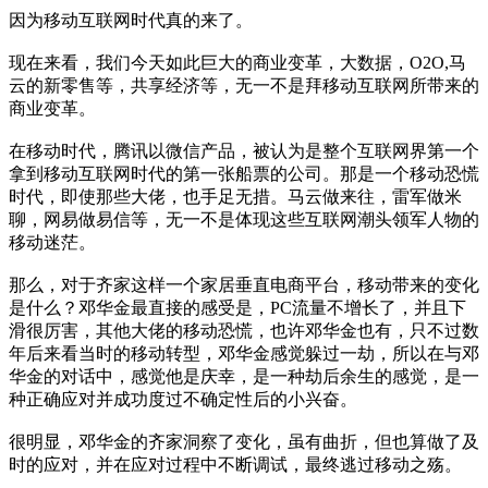
因为移动互联网时代真的来了。
现在来看，我们今天如此巨大的商业变革，大数据，O2O,马
云的新零售等，共享经济等，无一不是拜移动互联网所带来的
商业变革。
在移动时代，腾讯以微信产品，被认为是整个互联网界第一个
拿到移动互联网时代的第一张船票的公司。那是一个移动恐慌
时代，即使那些大佬，也手足无措。马云做来往，雷军做米
聊，网易做易信等，无一不是体现这些互联网潮头领军人物的
移动迷茫。
那么，对于齐家这样一个家居垂直电商平台，移动带来的变化
是什么？邓华金最直接的感受是，PC流量不增长了，并且下
滑很厉害，其他大佬的移动恐慌，也许邓华金也有，只不过数
年后来看当时的移动转型，邓华金感觉躲过一劫，所以在与邓
华金的对话中，感觉他是庆幸，是一种劫后余生的感觉，是一
种正确应对并成功度过不确定性后的小兴奋。
很明显，邓华金的齐家洞察了变化，虽有曲折，但也算做了及
时的应对，并在应对过程中不断调试，最终逃过移动之殇。