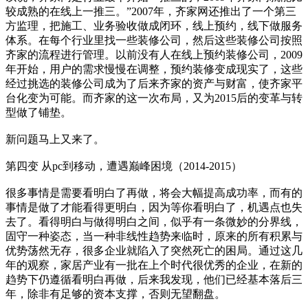
较成熟的在线上一推三。”2007年，齐家网还推出了一个第三
方监理，把施工、业务验收做成闭环，线上预约，线下做服务
体系。在每个行业里找一些装修公司，然后这些装修公司按照
齐家的流程进行管理。以前没有人在线上预约装修公司，2009
年开始，用户的需求慢慢在调整，预约装修变成现实了，这些
经过挑选的装修公司成为了后来齐家的资产与财富，使齐家平
台化变为可能。而齐家的这一次布局，又为2015后的变革与转
型做了铺垫。
新问题马上又来了。
第四变 从pc到移动，遭遇巅峰困境（2014-2015）
很多事情是需要看明白了再做，将会大幅提高成功率，而有的
事情是做了才能看得更明白，因为等你看明白了，机遇点也失
去了。看得明白与做得明白之间，似乎有一条微妙的分界线，
固守一种姿态，当一种非线性趋势来临时，原来的所有积累与
优势荡然无存，很多企业就陷入了突然死亡的困局。通过这几
年的观察，家居产业有一批在上个时代很优秀的企业，在新的
趋势下仍遵循看明白再做，后来我发现，他们已经基本落后三
年，除非有足够的资本支撑，否则无望翻盘。