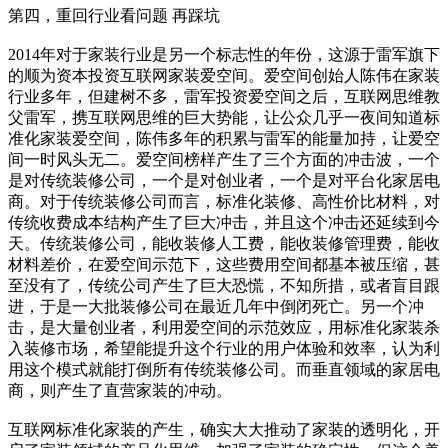
第四，重回行业看问题 再踩坑
2014年对于家装行业是另一个标志性的年份，这源于雷军旗下
的顺为资本投资互联网家装爱空间。爱空间创始人陈伟在家装
行业多年，但建树不多，雷军投资爱空间之后，互联网思维教
父雷军，携互联网思维的巨大势能，让公众几乎一夜间知道标
准化家装爱空间，陈伟多年的积累与雷军的能量加持，让爱空
间一时风头无二。爱空间榜样产生了三个方面的冲击波，一个
是对传统装修公司，一个是对创业者，一个是对平台化家居电
商。对于传统装修公司而言，标准化装修、高性价比材料，对
传统收费成本结构产生了巨大冲击，并且这个冲击还延续到今
天。传统装修公司，能收装修人工费，能收装修管理费，能收
材料差价，在爱空间示范下，这些费用空间都基本被压缩，甚
至没有了，传统公司产生了巨大恐慌，不知所措，或者盲目跟
进，于是一大批装修公司在最近几年中倒闭死亡。另一个冲
击，是大量创业者，利用爱空间的示范效应，用标准化家装杀
入装修市场，希望能提升这个行业的用户体验和效率，认为利
用这个模式就能打倒所有传统装修公司。而垂直领域的家居电
商，则产生了直营家装的冲动。
互联网标准化家装的产生，确实大大推动了家装的透明化，开