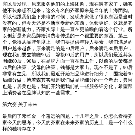
完以后发现，原来服务他们的上海团购，现在叫齐家了，确实
他不装修想不起来，这么有名的齐家原来是当年的上海团购。
所以他跟我们坐下来聊的时候，发现齐家做了很多东西是当时
没有的，但今天还是不断享受新的东西，体验更好。这就是齐
家的创新能力，齐家实际上是一直在更前瞻的看这个行业。所
以创新是齐家品牌给消费者传递的一个很重要的东西。第三
个，觉得从品牌角度上，我们要提供年轻人要素，我们满足的
用户越来越多，原来满足的是70后用户，后来满足80后用户，
现在我们要去前瞻90后，嫁接00后的用户，所以我们最近其实
围绕80后，90后，在品牌方面一直在做工作，以前的决策都是
70后的决策，父母的决策，钱都是大家出。现在不是了，90后
非常有主见，所以我们最近开始把品牌进行细分了，围绕着90
后细分做，博若森其实就是我们做品牌细分的一个考虑，典尚
也是，居美也是，我们开始把我们的一些服务细分化，希望跟
上消费者在品牌认知的一些需求。”
第六变 关于未来
最后问了邓华金一个遥远的问题，十几年之后，你怎么看待齐
家今天的思考，今天的齐家在未来齐家的历史上，是一个什么
样的独特存在？