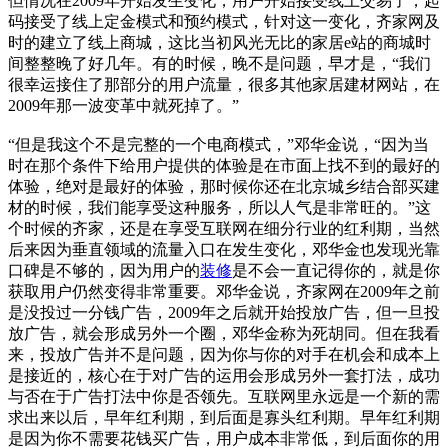
但情况在2009年开始发生变化，用户开始接受线上交易了，起
码接受了线上定金模式和预约模式，针对这一变化，齐家网及
时的建立了线上商城，这比当初风光无比的家居e站的商城时
间整整晚了好几年。有的时候，晚不是问题，早才是，“我们
很幸运接住了那部分的用户流量，很多其他家居建材网站，在
2009年那一波变革中就死掉了。”
“但是我这个不是完整的一个电商模式，”邓华金说，“因为当
时在那个条件下给用户提供的体验是在市面上找不到的最好的
体验，绝对是最好的体验，那时候你还在北京城乡结合部买建
材的时候，我们能享受这种服务，所以人气是非常旺的。”这
个时候的齐家，还是在享受互联网在细分行业的红利期，当然
后来因为垂直领域的流量入口在发生变化，邓华金也发现光靠
口碑是不够的，因为用户的
装修
是不会一直记得你的，就是你
获取用户仍然变得非常重要。邓华金说，齐家网在2009年之前
是没投过一分钱广告，2009年之后就开始投放广告，但一旦投
放广告，就会形成另外一个圈，邓华金称为死胡同。但在我看
来，投放广告并不是问题，因为你与你的对手在机会和成本上
是接近的，核心在于对广告的运用会形成另外一套打法，成功
与否在于广告打法中你是否领先。互联网里永远是一个新的需
求出来以后，早年红利期，到后面是寡头红利期。早年红利期
是因为你不需要花钱买广告，用户成本非常低，到后面你的用