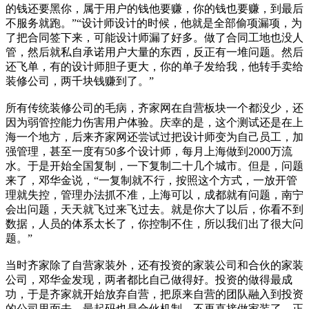
的钱还要黑你，属于用户的钱他要赚，你的钱也要赚，到最后
不服务就跑。”“设计师设计的时候，他就是全部偷项漏项，为
了把合同签下来，可能设计师漏了好多。做了合同工地也没人
管，然后就私自承诺用户大量的东西，反正有一堆问题。然后
还飞单，有的设计师胆子更大，你的单子发给我，他转手卖给
装修公司，两千块钱赚到了。”
所有传统装修公司的毛病，齐家网在自营板块一个都没少，还
因为弱管控能力伤害用户体验。庆幸的是，这个测试还是在上
海一个地方，后来齐家网还尝试过把设计师变为自己员工，加
强管理，甚至一度有50多个设计师，每月上海做到2000万流
水。于是开始全国复制，一下复制二十几个城市。但是，问题
来了，邓华金说，“一复制就不行，按照这个方式，一放开管
理就失控，管理办法抓不准，上海可以，成都就有问题，南宁
会出问题，天天就飞过来飞过去。就是你大了以后，你看不到
数据，人员的体系太长了，你控制不住，所以我们出了很大问
题。”
当时齐家除了自营家装外，还有投资的家装公司和合伙的家装
公司，邓华金发现，两者都比自己做得好。投资的做得最成
功，于是齐家就开始放弃自营，把原来自营的团队融入到投资
的公司里面去，最起码也是合伙机制，不再直接做家装了。正