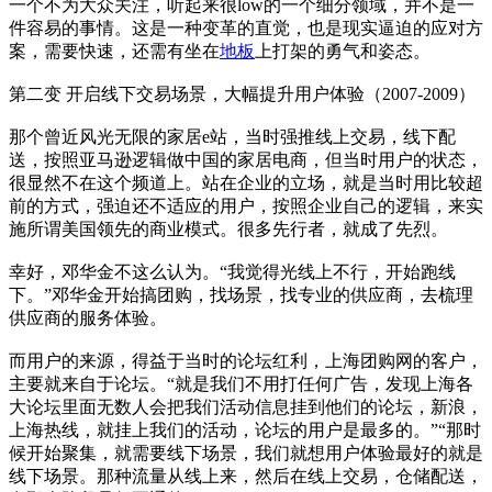
一个不为大众关注，听起来很low的一个细分领域，并不是一
件容易的事情。这是一种变革的直觉，也是现实逼迫的应对方
案，需要快速，还需有坐在
地板
上打架的勇气和姿态。
第二变 开启线下交易场景，大幅提升用户体验（2007-2009）
那个曾近风光无限的家居e站，当时强推线上交易，线下配
送，按照亚马逊逻辑做中国的家居电商，但当时用户的状态，
很显然不在这个频道上。站在企业的立场，就是当时用比较超
前的方式，强迫还不适应的用户，按照企业自己的逻辑，来实
施所谓美国领先的商业模式。很多先行者，就成了先烈。
幸好，邓华金不这么认为。“我觉得光线上不行，开始跑线
下。”邓华金开始搞团购，找场景，找专业的供应商，去梳理
供应商的服务体验。
而用户的来源，得益于当时的论坛红利，上海团购网的客户，
主要就来自于论坛。“就是我们不用打任何广告，发现上海各
大论坛里面无数人会把我们活动信息挂到他们的论坛，新浪，
上海热线，就挂上我们的活动，论坛的用户是最多的。”“那时
候开始聚集，就需要线下场景，我们就想用户体验最好的就是
线下场景。那种流量从线上来，然后在线上交易，仓储配送，