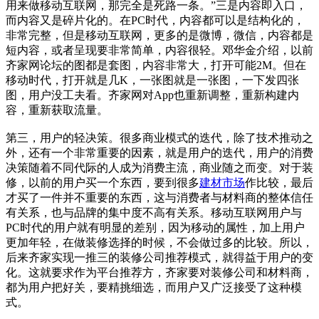
用来做移动互联网，那完全是死路一条。”三是内容即入口，
而内容又是碎片化的。在PC时代，内容都可以是结构化的，
非常完整，但是移动互联网，更多的是微博，微信，内容都是
短内容，或者呈现要非常简单，内容很轻。邓华金介绍，以前
齐家网论坛的图都是套图，内容非常大，打开可能2M。但在
移动时代，打开就是几K，一张图就是一张图，一下发四张
图，用户没工夫看。齐家网对App也重新调整，重新构建内
容，重新获取流量。
第三，用户的轻决策。很多商业模式的迭代，除了技术推动之
外，还有一个非常重要的因素，就是用户的迭代，用户的消费
决策随着不同代际的人成为消费主流，商业随之而变。对于装
修，以前的用户买一个东西，要到很多
建材市场
作比较，最后
才买了一件并不重要的东西，这与消费者与材料商的整体信任
有关系，也与品牌的集中度不高有关系。移动互联网用户与
PC时代的用户就有明显的差别，因为移动的属性，加上用户
更加年轻，在做装修选择的时候，不会做过多的比较。所以，
后来齐家实现一推三的装修公司推荐模式，就得益于用户的变
化。这就要求作为平台推荐方，齐家要对装修公司和材料商，
都为用户把好关，要精挑细选，而用户又广泛接受了这种模
式。