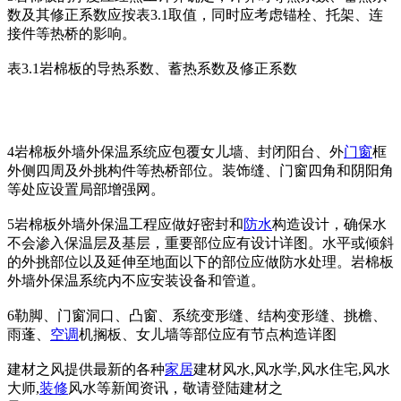
数及其修正系数应按表3.1取值，同时应考虑锚栓、托架、连
接件等热桥的影响。
表3.1岩棉板的导热系数、蓄热系数及修正系数
4岩棉板外墙外保温系统应包覆女儿墙、封闭阳台、外
门窗
框
外侧四周及外挑构件等热桥部位。装饰缝、门窗四角和阴阳角
等处应设置局部增强网。
5岩棉板外墙外保温工程应做好密封和
防水
构造设计，确保水
不会渗入保温层及基层，重要部位应有设计详图。水平或倾斜
的外挑部位以及延伸至地面以下的部位应做防水处理。岩棉板
外墙外保温系统内不应安装设备和管道。
6勒脚、门窗洞口、凸窗、系统变形缝、结构变形缝、挑檐、
雨蓬、
空调
机搁板、女儿墙等部位应有节点构造详图
建材之风提供最新的各种
家居
建材风水,风水学,风水住宅,风水
大师,
装修
风水等新闻资讯，敬请登陆建材之