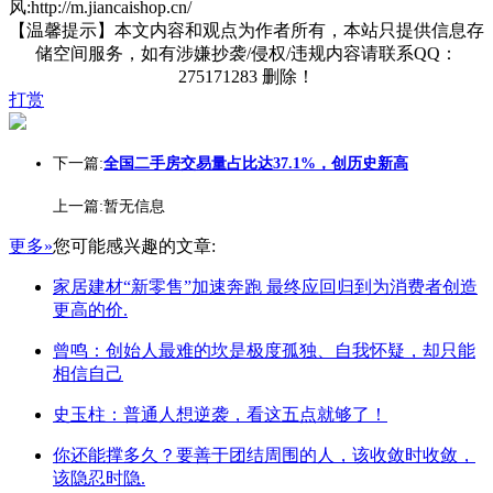
风:http://m.jiancaishop.cn/
【温馨提示】本文内容和观点为作者所有，本站只提供信息存
储空间服务，如有涉嫌抄袭/侵权/违规内容请联系QQ：
275171283 删除！
打赏
下一篇:
全国二手房交易量占比达37.1%，创历史新高
上一篇:暂无信息
更多»
您可能感兴趣的文章:
家居建材“新零售”加速奔跑 最终应回归到为消费者创造
更高的价.
曾鸣：创始人最难的坎是极度孤独、自我怀疑，却只能
相信自己
史玉柱：普通人想逆袭，看这五点就够了！
你还能撑多久？要善于团结周围的人，该收敛时收敛，
该隐忍时隐.