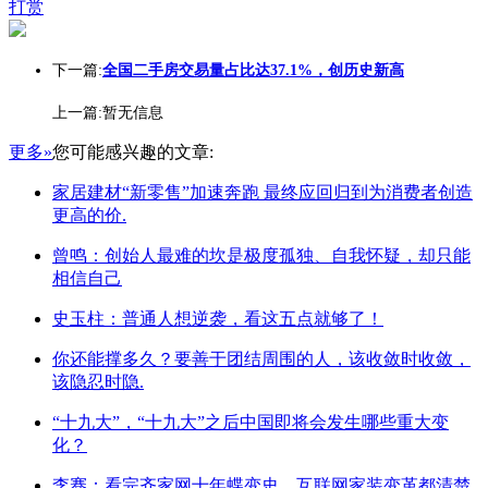
打赏
下一篇:
全国二手房交易量占比达37.1%，创历史新高
上一篇:暂无信息
更多»
您可能感兴趣的文章:
家居建材“新零售”加速奔跑 最终应回归到为消费者创造
更高的价.
曾鸣：创始人最难的坎是极度孤独、自我怀疑，却只能
相信自己
史玉柱：普通人想逆袭，看这五点就够了！
你还能撑多久？要善于团结周围的人，该收敛时收敛，
该隐忍时隐.
“十九大”，“十九大”之后中国即将会发生哪些重大变
化？
李骞：看完齐家网十年蝶变史，互联网家装变革都清楚