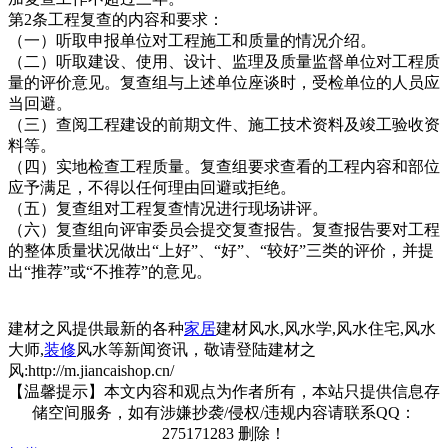
第2条工程复查的内容和要求：
（一）听取申报单位对工程施工和质量的情况介绍。
（二）听取建设、使用、设计、监理及质量监督单位对工程质
量的评价意见。复查组与上述单位座谈时，受检单位的人员应
当回避。
（三）查阅工程建设的前期文件、施工技术资料及竣工验收资
料等。
（四）实地检查工程质量。复查组要求查看的工程内容和部位
应予满足，不得以任何理由回避或拒绝。
（五）复查组对工程复查情况进行现场讲评。
（六）复查组向评审委员会提交复查报告。复查报告要对工程
的整体质量状况做出“上好”、“好”、“较好”三类的评价，并提
出“推荐”或“不推荐”的意见。
建材之风提供最新的各种
家居
建材风水,风水学,风水住宅,风水
大师,
装修
风水等新闻资讯，敬请登陆建材之
风:http://m.jiancaishop.cn/
【温馨提示】本文内容和观点为作者所有，本站只提供信息存
储空间服务，如有涉嫌抄袭/侵权/违规内容请联系QQ：
275171283 删除！