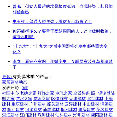
曾鸣：创始人最难的坎是极度孤独、自我怀疑，却只能
相信自己
史玉柱：普通人想逆袭，看这五点就够了！
你还能撑多久？要善于团结周围的人，该收敛时收敛，
该隐忍时隐.
“十九大”，“十九大”之后中国即将会发生哪些重大变
化？
李骞：看完齐家网十年蝶变史，互联网家装变革都清楚
了
更多»
有关
风水学
的产品：
家居建材动态
发表评论 |
0评
社区中心
老姚之家
灯饰之家
电气之家
全景头条
照
评论登陆
明之家
防水之家
防盗之家
区快洞察
天津建材
北京建材
上海
建材
重庆建材
广州建材
韶关建材
云浮建材
中山建材
清远建
材
阳江建材
河源建材
汕尾建材
梅州建材
肇庆建材
茂名建材
湛江建材
江门建材
珠海建材
汕头建材
潮州建材
揭阳建材
建